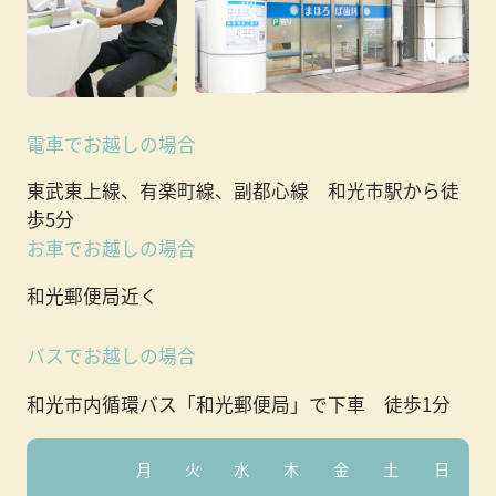
電車でお越しの場合
東武東上線、有楽町線、副都心線 和光市駅から徒
歩5分
お車でお越しの場合
和光郵便局近く
バスでお越しの場合
和光市内循環バス「和光郵便局」で下車 徒歩1分
受付時間
月
火
水
木
金
土
日