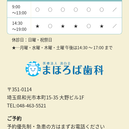
9:00
○
○
○
○
○
○
／
〜13:00
14:30
★
○
★
★
○
★
／
〜19:00
休診日：日曜・祝祭日
★…月曜・水曜・木曜・土曜 午後は14:30 ～ 17:00 まで
〒351-0114
埼玉県和光市本町15-35 大野ビル1F
TEL:048-463-5521
ご予約
予約優先制・急患の方はまずお電話ください